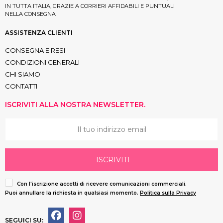
IN TUTTA ITALIA, GRAZIE A CORRIERI AFFIDABILI E PUNTUALI
NELLA CONSEGNA
ASSISTENZA CLIENTI
CONSEGNA E RESI
CONDIZIONI GENERALI
CHI SIAMO
CONTATTI
ISCRIVITI ALLA NOSTRA NEWSLETTER.
ISCRIVITI
Con l'iscrizione accetti di ricevere comunicazioni commerciali.
Puoi annullare la richiesta in qualsiasi momento.
Politica sulla Privacy
SEGUICI SU: