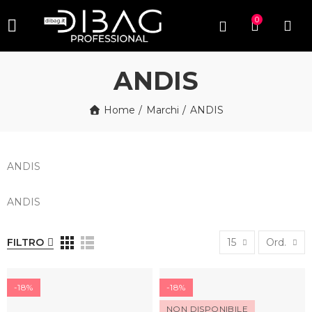
0
ANDIS
Home
Marchi
ANDIS
ANDIS
ANDIS
FILTRO
15
Ord.
-18%
-18%
NON DISPONIBILE