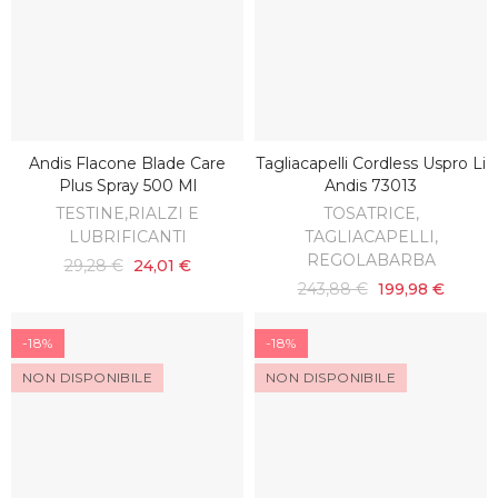
Andis Flacone Blade Care
Tagliacapelli Cordless Uspro Li
AGGIUNGI AL CARRELLO
AGGIUNGI AL CARRELLO
Plus Spray 500 Ml
Andis 73013
TESTINE,RIALZI E
TOSATRICE,
LUBRIFICANTI
TAGLIACAPELLI,
REGOLABARBA
29,28 €
24,01 €
243,88 €
199,98 €
-18%
-18%
NON DISPONIBILE
NON DISPONIBILE