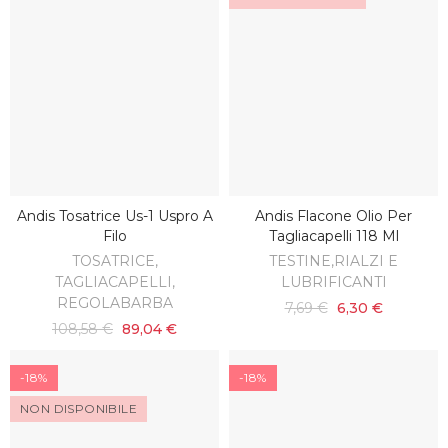
Andis Tosatrice Us-1 Uspro A
Andis Flacone Olio Per
SCOPRI
AGGIUNGI AL CARRELLO
Filo
Tagliacapelli 118 Ml
TOSATRICE,
TESTINE,RIALZI E
TAGLIACAPELLI,
LUBRIFICANTI
REGOLABARBA
7,69 €
6,30 €
108,58 €
89,04 €
-18%
-18%
NON DISPONIBILE