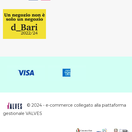
© 2024 - e-commerce collegato alla piattaforma
gestionale VALVES