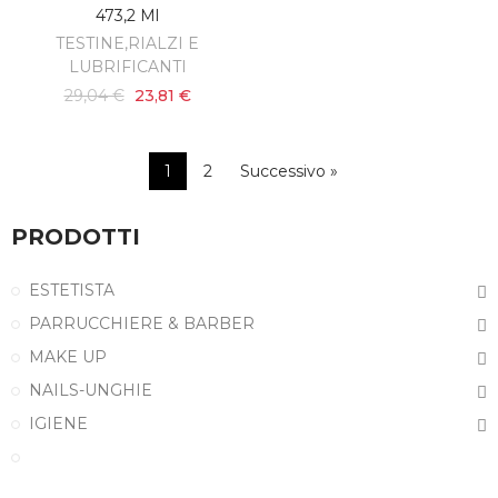
473,2 Ml
TESTINE,RIALZI E
LUBRIFICANTI
29,04 €
23,81 €
1
2
Successivo »
PRODOTTI
ESTETISTA
PARRUCCHIERE & BARBER
MAKE UP
NAILS-UNGHIE
IGIENE