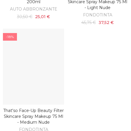
200ml
Skincare Spray Makeup 75 Ml
- Light Nude
AUTO ABBRONZANTE
FONDOTINTA
30,50 €
25,01 €
45,75 €
37,52 €
-18%
That'so Face-Up Beauty Filter
AGGIUNGI AL CARRELLO
Skincare Spray Makeup 75 Ml
- Medium Nude
FONDOTINTA