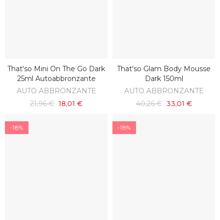
That'so Mini On The Go Dark
That'so Glam Body Mousse
AGGIUNGI AL CARRELLO
AGGIUNGI AL CARRELLO
25ml Autoabbronzante
Dark 150ml
AUTO ABBRONZANTE
AUTO ABBRONZANTE
21,96 €
18,01 €
40,26 €
33,01 €
-18%
-18%