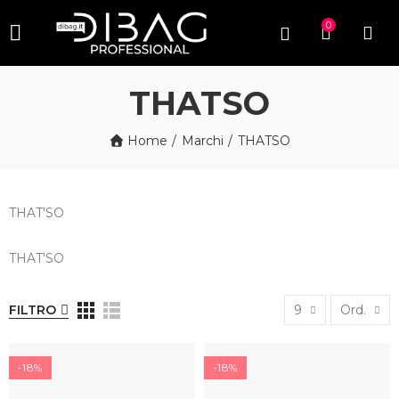
0
THATSO
Home
Marchi
THATSO
THAT'SO
THAT'SO
FILTRO
9
Ord.
-18%
-18%