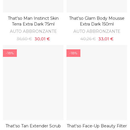
That'so Man Instinct Skin
That'so Glam Body Mousse
AGGIUNGI AL CARRELLO
AGGIUNGI AL CARRELLO
Terra Extra Dark 75ml
Extra Dark 150ml
AUTO ABBRONZANTE
AUTO ABBRONZANTE
36,60 €
30,01 €
40,26 €
33,01 €
-18%
-18%
That'so Tan Extender Scrub
That'so Face-Up Beauty Filter
AGGIUNGI AL CARRELLO
AGGIUNGI AL CARRELLO