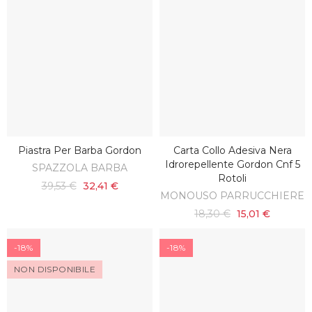
Piastra Per Barba Gordon
Carta Collo Adesiva Nera
AGGIUNGI AL CARRELLO
AGGIUNGI AL CARRELLO
Idrorepellente Gordon Cnf 5
SPAZZOLA BARBA
Rotoli
39,53 €
32,41 €
MONOUSO PARRUCCHIERE
18,30 €
15,01 €
-18%
-18%
NON DISPONIBILE