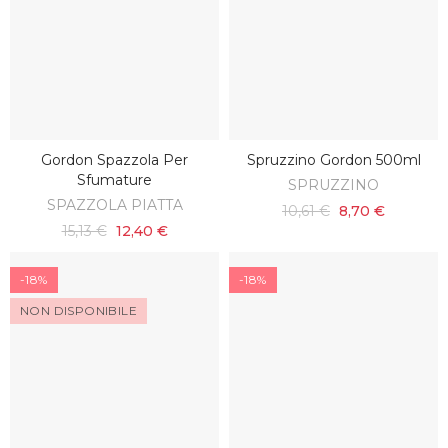
Gordon Spazzola Per
Spruzzino Gordon 500ml
SCOPRI
AGGIUNGI AL CARRELLO
Sfumature
SPRUZZINO
SPAZZOLA PIATTA
10,61 €
8,70 €
15,13 €
12,40 €
-18%
-18%
NON DISPONIBILE