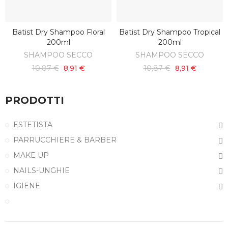
Batist Dry Shampoo Floral
Batist Dry Shampoo Tropical
AGGIUNGI AL CARRELLO
AGGIUNGI AL CARRELLO
200ml
200ml
SHAMPOO SECCO
SHAMPOO SECCO
10,87 €
8,91 €
10,87 €
8,91 €
PRODOTTI
ESTETISTA
PARRUCCHIERE & BARBER
MAKE UP
NAILS-UNGHIE
IGIENE