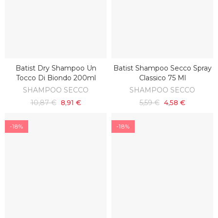
Batist Dry Shampoo Un
Batist Shampoo Secco Spray
AGGIUNGI AL CARRELLO
AGGIUNGI AL CARRELLO
Tocco Di Biondo 200ml
Classico 75 Ml
SHAMPOO SECCO
SHAMPOO SECCO
10,87 €
8,91 €
5,59 €
4,58 €
-18%
-18%