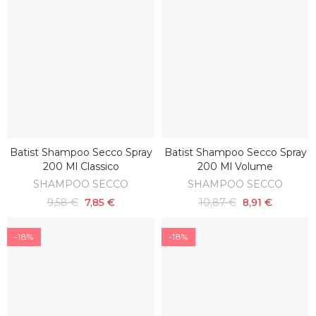
Batist Shampoo Secco Spray
Batist Shampoo Secco Spray
AGGIUNGI AL CARRELLO
AGGIUNGI AL CARRELLO
200 Ml Classico
200 Ml Volume
SHAMPOO SECCO
SHAMPOO SECCO
9,58 €
7,85 €
10,87 €
8,91 €
-18%
-18%