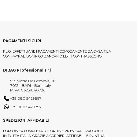
PAGAMENTI SICURI
PUOI EFFETTUARE I PAGAMENTI COMODAMENTE DA CASA TUA
CON PAYPAL, BONIFICO BANCARIO ED IN CONTRASSEGNO.
DIBAG Professional s.r.l
Via Nicola De Gemmis, 38
70124 BARI - Bari, Italy
P.IVA 06231840726
+39 080 5429897
+39 080 5429897
SPEDIZIONI AFFIDABILI
DOPO AVER COMPLETATO L’ORDINE RICEVERAI I PRODOTTI,
IN TUTTA ITALIA, GRAZIE A CORRIERI AFFIDABILI E PUNTUALI