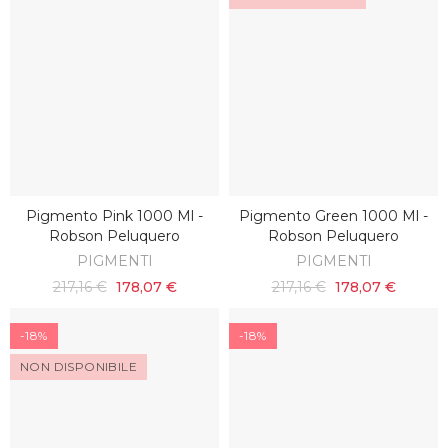
Pigmento Pink 1000 Ml -
Pigmento Green 1000 Ml -
SCOPRI
AGGIUNGI AL CARRELLO
Robson Peluquero
Robson Peluquero
PIGMENTI
PIGMENTI
217,16 €
178,07 €
217,16 €
178,07 €
-18%
-18%
NON DISPONIBILE