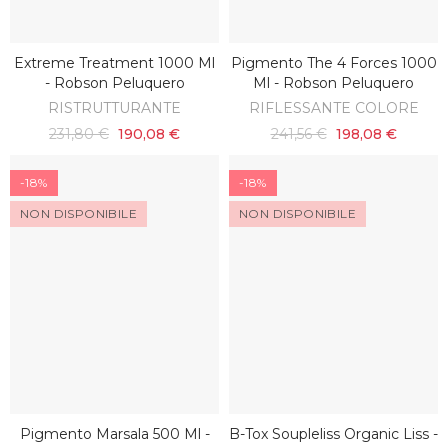
Extreme Treatment 1000 Ml
Pigmento The 4 Forces 1000
AGGIUNGI AL CARRELLO
AGGIUNGI AL CARRELLO
- Robson Peluquero
Ml - Robson Peluquero
RISTRUTTURANTE
RIFLESSANTE COLORE
231,80 €
190,08 €
241,56 €
198,08 €
-18%
-18%
NON DISPONIBILE
NON DISPONIBILE
Pigmento Marsala 500 Ml -
B-Tox Soupleliss Organic Liss -
SCOPRI
SCOPRI