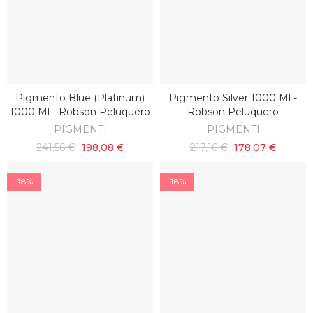
Pigmento Blue (platinum)
Pigmento Silver 1000 Ml -
SCOPRI
AGGIUNGI AL CARRELLO
1000 Ml - Robson Peluquero
Robson Peluquero
PIGMENTI
PIGMENTI
241,56 €
198,08 €
217,16 €
178,07 €
-18%
-18%