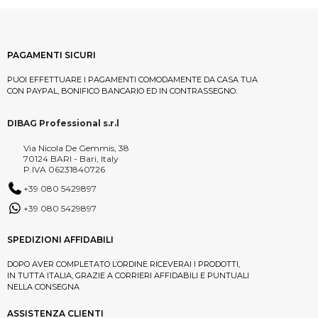
PAGAMENTI SICURI
PUOI EFFETTUARE I PAGAMENTI COMODAMENTE DA CASA TUA
CON PAYPAL, BONIFICO BANCARIO ED IN CONTRASSEGNO.
DIBAG Professional s.r.l
Via Nicola De Gemmis, 38
70124 BARI - Bari, Italy
P.IVA 06231840726
+39 080 5429897
+39 080 5429897
SPEDIZIONI AFFIDABILI
DOPO AVER COMPLETATO L’ORDINE RICEVERAI I PRODOTTI,
IN TUTTA ITALIA, GRAZIE A CORRIERI AFFIDABILI E PUNTUALI
NELLA CONSEGNA
ASSISTENZA CLIENTI