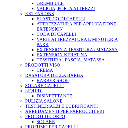
GREMBIULE
VALIGIA, PORTA ATTREZZI
EXTENSIONS
ELASTICO DI CAPELLI
ATTREZZATURA PER APPLICAZIONE
EXTENSION
CODA DI CAPELLI
VARIE ATTREZZATURA E MINUTERIA
PARR
EXTENSION A TESSITURA / MATASSA
EXTENSION KERATINA
TESSITURA , FASCIA, MATASSA
PRODOTTI VISO
CREMA
RASATURA DELLA BARBA
BARBER SHOP
SOLARE CAPELLI
LIQUIDI
DISINFETTANTE
PULIZIA SALONE
TESTINE,RIALZI E LUBRIFICANTI
ARREDAMENTI PER PARRUCCHIERI
PRODOTTI CORPO
SOLARE
PROFUMO PER CAPELLI