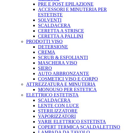
PRE E POST EPILAZIONE
ACCESSORI E MINUTERIA PER
ESTETISTE
SOLVENTI
SCALDACERA
CERETTA A STRISCE
CERETTA A PALLINI
PRODOTTI VISO
DETERSIONE
CREMA
SCRUB & ESFOLIANTI
MASCHERA VISO
SIERO
AUTO ABBRONZANTE
COSMETICI VISO E CORPO
ATTREZZATURA E MINUTERIA
MONOUSO PER ESTETICA
ELETTRICO ESTETISTA
SCALDACERA
LENTE CON LUCE
STERILIZZATORE
VAPORIZZATORI
VARIE ELETTRICO ESTETISTA
COPERT TERMICA SCALDALETTINO
LAMPADA DA TAVOLO