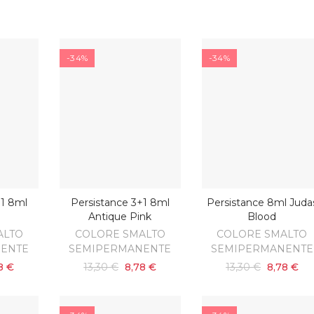
-34%
-34%
+1 8ml
Persistance 3+1 8ml
Persistance 8ml Juda
ARRELLO
AGGIUNGI AL CARRELLO
AGGIUNGI AL CARRELL
Antique Pink
Blood
ALTO
COLORE SMALTO
COLORE SMALTO
ENTE
SEMIPERMANENTE
SEMIPERMANENTE
8 €
13,30 €
8,78 €
13,30 €
8,78 €