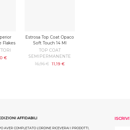
perior
Estrosa Top Coat Opaco
ARRELLO
AGGIUNGI AL CARRELLO
e Flakes
Soft Touch 14 Ml
TTORI
TOP COAT
SEMIPERMANENTE
00 €
16,96 €
11,19 €
EDIZIONI AFFIDABILI
ISCRIV
O AVER COMPLETATO L’ORDINE RICEVERAI I PRODOTTI,