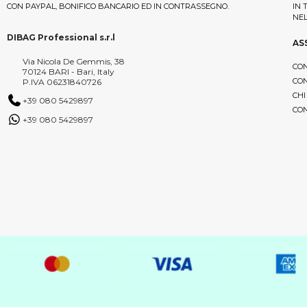
CON PAYPAL, BONIFICO BANCARIO ED IN CONTRASSEGNO.
IN 
NE
DIBAG Professional s.r.l
AS
Via Nicola De Gemmis, 38
CON
70124 BARI - Bari, Italy
CON
P.IVA 06231840726
CHI
+39 080 5429897
CON
+39 080 5429897