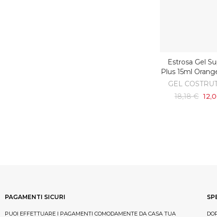
Estrosa Gel Su
AGGIUNGI AL C
Plus 15ml Orang
GEL COSTRU
18,18 €
12,
PAGAMENTI SICURI
SP
PUOI EFFETTUARE I PAGAMENTI COMODAMENTE DA CASA TUA
DOP