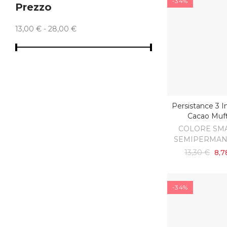
-34%
Prezzo
13,00 € - 28,00 €
Persistance 3 I
AGGIUNGI AL C
Cacao Muff
COLORE SM
SEMIPERMAN
13,30 €
8,7
-34%