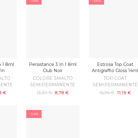
-34%
-34%
n 1 8ml
Persistance 3 In 1 8ml
Estrosa Top Coat
ARRELLO
AGGIUNGI AL CARRELLO
AGGIUNGI AL CARRELL
in
Club Noir
Antigraffio Gloss 14m
ALTO
COLORE SMALTO
TOP COAT
ENTE
SEMIPERMANENTE
SEMIPERMANENTE
8 €
13,30 €
8,78 €
16,96 €
11,19 €
-34%