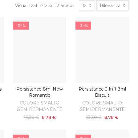
Visualizzati 1-12 su 12 articoli
12
Rilevanza
-34%
-34%
s
Persistance 8ml New
Persistance 3 In 1 8ml
O
AGGIUNGI AL CARRELLO
AGGIUNGI AL CARRELLO
Romantic
Biscuit
COLORE SMALTO
COLORE SMALTO
SEMIPERMANENTE
SEMIPERMANENTE
13,30 €
8,78 €
13,30 €
8,78 €