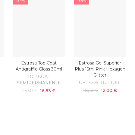
-34%
-34%
Estrosa Top Coat
Estrosa Gel Superior
O
AGGIUNGI AL CARRELLO
AGGIUNGI AL CARRELLO
l
Antigraffio Gloss 30ml
Plus 15ml Pink Hexagon
Glitter
TOP COAT
GEL COSTRUTTORI
SEMIPERMANENTE
18,18 €
12,00 €
25,50 €
16,83 €