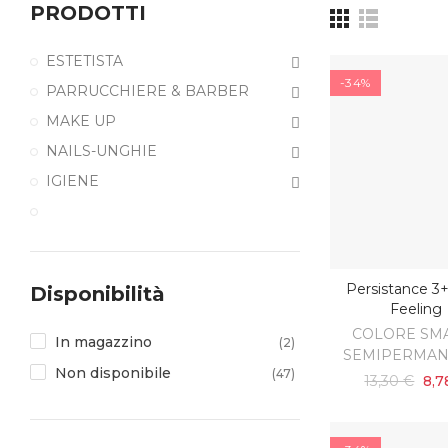
PRODOTTI
ESTETISTA
-34%
PARRUCCHIERE & BARBER
MAKE UP
NAILS-UNGHIE
IGIENE
Persistance 3
Disponibilità
AGGIUNGI AL C
Feeling
COLORE SM
In magazzino
(2)
SEMIPERMAN
Non disponibile
(47)
13,30 €
8,7