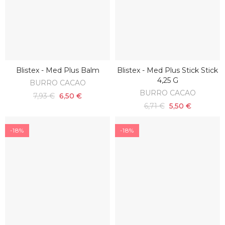
Blistex - Med Plus Balm
Blistex - Med Plus Stick Stick
SCOPRI
AGGIUNGI AL CARRELLO
4,25 G
BURRO CACAO
BURRO CACAO
7,93 €
6,50 €
6,71 €
5,50 €
-18%
-18%