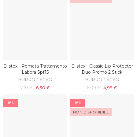
Blistex - Pomata Trattamento
Blistex - Classic Lip Protector
SCOPRI
AGGIUNGI AL CARRELLO
Labbra Spf15
Duo Promo 2 Stick
BURRO CACAO
BURRO CACAO
7,93 €
6,50 €
6,09 €
4,99 €
-18%
-18%
NON DISPONIBILE