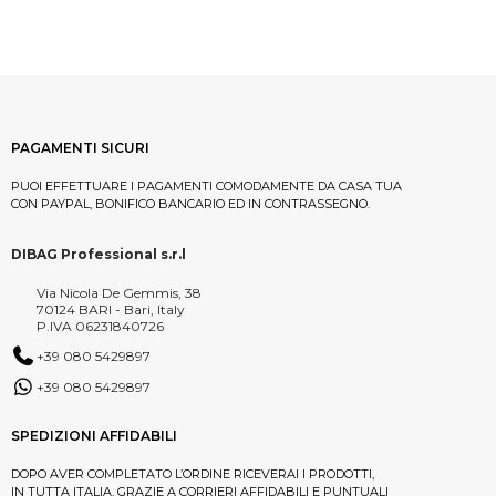
PAGAMENTI SICURI
PUOI EFFETTUARE I PAGAMENTI COMODAMENTE DA CASA TUA
CON PAYPAL, BONIFICO BANCARIO ED IN CONTRASSEGNO.
DIBAG Professional s.r.l
Via Nicola De Gemmis, 38
70124 BARI - Bari, Italy
P.IVA 06231840726
+39 080 5429897
+39 080 5429897
SPEDIZIONI AFFIDABILI
DOPO AVER COMPLETATO L’ORDINE RICEVERAI I PRODOTTI,
IN TUTTA ITALIA, GRAZIE A CORRIERI AFFIDABILI E PUNTUALI