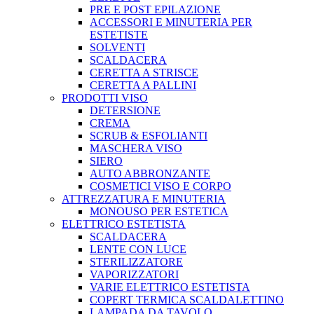
PRE E POST EPILAZIONE
ACCESSORI E MINUTERIA PER
ESTETISTE
SOLVENTI
SCALDACERA
CERETTA A STRISCE
CERETTA A PALLINI
PRODOTTI VISO
DETERSIONE
CREMA
SCRUB & ESFOLIANTI
MASCHERA VISO
SIERO
AUTO ABBRONZANTE
COSMETICI VISO E CORPO
ATTREZZATURA E MINUTERIA
MONOUSO PER ESTETICA
ELETTRICO ESTETISTA
SCALDACERA
LENTE CON LUCE
STERILIZZATORE
VAPORIZZATORI
VARIE ELETTRICO ESTETISTA
COPERT TERMICA SCALDALETTINO
LAMPADA DA TAVOLO