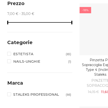
Prezzo
-18%
7,00 € - 35,00 €
Categorie
ESTETISTA
(65)
Pinzetta P
AGGIUNGI AL C
NAILS-UNGHIE
(1)
Sopracciglia Ex
Type 4 (incli
Staleks
PINZETT
Marca
SOPRACCIG
14,15 €
11,6
STALEKS PROFESSIONAL
(66)