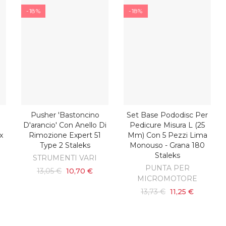
-18%
-18%
Pusher 'bastoncino
Set Base Pododisc Per
O
AGGIUNGI AL CARRELLO
AGGIUNGI AL CARRELLO
D'arancio' Con Anello Di
Pedicure Misura L (25
x
Rimozione Expert 51
Mm) Con 5 Pezzi Lima
Type 2 Staleks
Monouso - Grana 180
Staleks
STRUMENTI VARI
PUNTA PER
13,05 €
10,70 €
MICROMOTORE
13,73 €
11,25 €