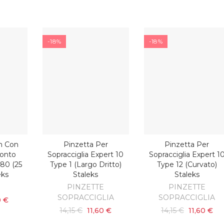
-18%
-18%
m Con
Pinzetta Per
Pinzetta Per
ARRELLO
AGGIUNGI AL CARRELLO
AGGIUNGI AL CARRELL
ronto
Sopracciglia Expert 10
Sopracciglia Expert 1
180 (25
Type 1 (largo Dritto)
Type 12 (curvato)
eks
Staleks
Staleks
PINZETTE
PINZETTE
SOPRACCIGLIA
SOPRACCIGLIA
0 €
14,15 €
11,60 €
14,15 €
11,60 €