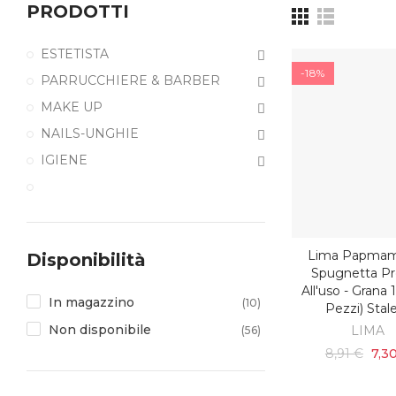
PRODOTTI
ESTETISTA
-18%
PARRUCCHIERE & BARBER
MAKE UP
NAILS-UNGHIE
IGIENE
Lima Papma
Disponibilità
AGGIUNGI AL C
Spugnetta P
All'uso - Grana 
In magazzino
(10)
Pezzi) Stal
Non disponibile
LIMA
(56)
8,91 €
7,3