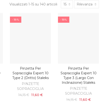
Visualizzati 1-15 su 140 articoli
15
Rilevanza
-18%
-18%
Pinzetta Per
Pinzetta Per
O
AGGIUNGI AL CARRELLO
AGGIUNGI AL CARRELLO
0
Sopracciglia Expert 10
Sopracciglia Expert 10
Type 2 (dritto) Staleks
Type 3 (largo Con
Inclinazione) Staleks
PINZETTE
PINZETTE
SOPRACCIGLIA
SOPRACCIGLIA
14,15 €
11,60 €
14,15 €
11,60 €