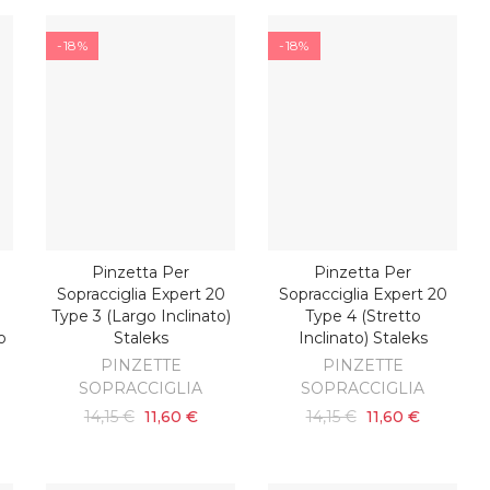
-18%
-18%
Pinzetta Per
Pinzetta Per
AGGIUNGI AL CARRELLO
AGGIUNGI AL CARRELLO
Sopracciglia Expert 20
Sopracciglia Expert 20
Type 3 (largo Inclinato)
Type 4 (stretto
o
Staleks
Inclinato) Staleks
PINZETTE
PINZETTE
SOPRACCIGLIA
SOPRACCIGLIA
14,15 €
11,60 €
14,15 €
11,60 €