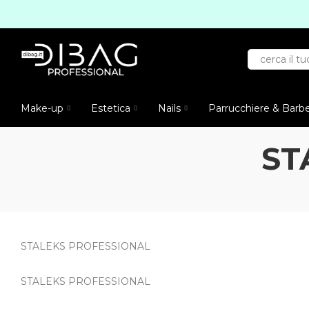
Make-up
Estetica
Nails
Parrucchiere & Barb
ST
STALEKS PROFESSIONAL
STALEKS PROFESSIONAL