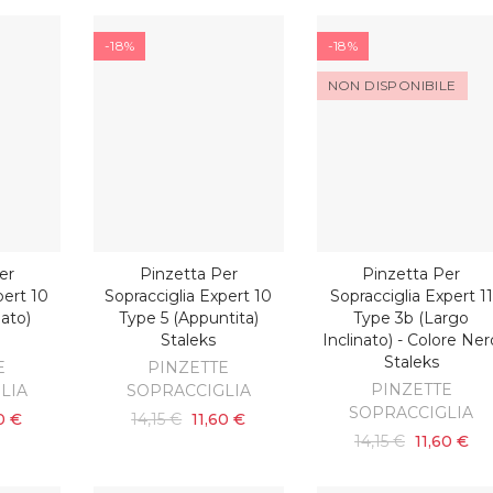
-18%
-18%
NON DISPONIBILE
er
Pinzetta Per
Pinzetta Per
SCOPRI
ARRELLO
AGGIUNGI AL CARRELLO
pert 10
Sopracciglia Expert 10
Sopracciglia Expert 11
nato)
Type 5 (appuntita)
Type 3b (largo
Staleks
Inclinato) - Colore Ner
Staleks
E
PINZETTE
PINZETTE
LIA
SOPRACCIGLIA
SOPRACCIGLIA
0 €
14,15 €
11,60 €
14,15 €
11,60 €