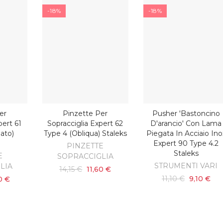
-18%
-18%
er
Pinzette Per
Pusher 'bastoncino
ARRELLO
AGGIUNGI AL CARRELLO
AGGIUNGI AL CARRELL
pert 61
Sopracciglia Expert 62
D'arancio' Con Lama
nato)
Type 4 (obliqua) Staleks
Piegata In Acciaio Ino
Expert 90 Type 4.2
PINZETTE
Staleks
E
SOPRACCIGLIA
STRUMENTI VARI
LIA
14,15 €
11,60 €
11,10 €
9,10 €
0 €