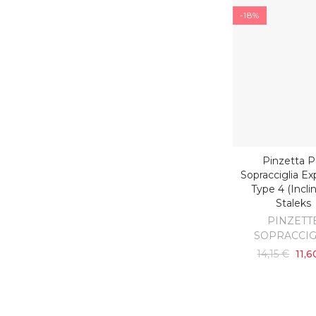
-18%
Pinzetta P
AGGIUNGI AL C
Sopracciglia Ex
Type 4 (incli
Staleks
PINZETT
SOPRACCIG
14,15 €
11,6