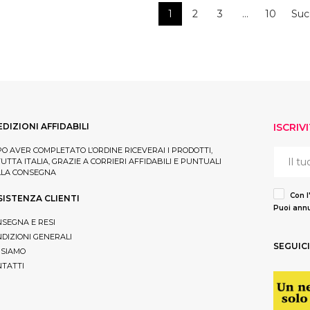
1
2
3
…
10
Suc
EDIZIONI AFFIDABILI
ISCRIV
O AVER COMPLETATO L’ORDINE RICEVERAI I PRODOTTI,
TUTTA ITALIA, GRAZIE A CORRIERI AFFIDABILI E PUNTUALI
LLA CONSEGNA
Con l
SISTENZA CLIENTI
Puoi annu
SEGNA E RESI
DIZIONI GENERALI
SEGUICI
 SIAMO
TATTI