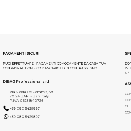
PAGAMENTI SICURI
SP
PUOI EFFETTUARE I PAGAMENTI COMODAMENTE DA CASA TUA
DOP
CON PAYPAL, BONIFICO BANCARIO ED IN CONTRASSEGNO.
IN 
NE
DIBAG Professional s.r.l
AS
Via Nicola De Gemmis, 38
CON
70124 BARI - Bari, Italy
CON
P.IVA 06231840726
CHI
+39 080 5429897
CON
+39 080 5429897