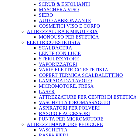
SCRUB & ESFOLIANTI
MASCHERA VISO
SIERO
AUTO ABBRONZANTE
COSMETICI VISO E CORPO
ATTREZZATURA E MINUTERIA
MONOUSO PER ESTETICA
ELETTRICO ESTETISTA
SCALDACERA
LENTE CON LUCE
STERILIZZATORE
VAPORIZZATORI
VARIE ELETTRICO ESTETISTA
COPERT TERMICA SCALDALETTINO
LAMPADA DA TAVOLO
MICROMOTORE, FRESA
LASER
ATTREZZATURE PER CENTRI DI ESTETIC
VASCHETTA IDROMASSAGGIO
ASPIRATORI PER POLVERI
RASOIO E ACCESSORI
PUNTA PER MICROMOTORE
ATTREZZI MANICURE,PEDICURE
VASCHETTA
RASPA PIEDI