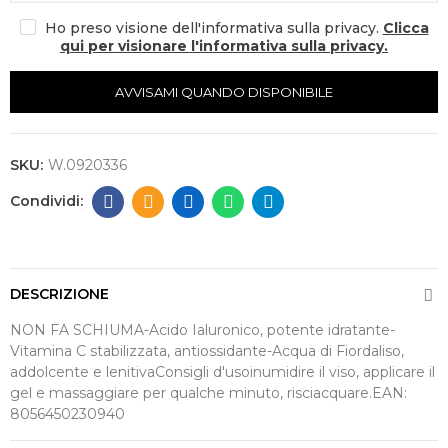
Ho preso visione dell'informativa sulla privacy.
Clicca
qui per visionare l'informativa sulla privacy.
AVVISAMI QUANDO DISPONIBILE
SKU:
W.0920336
DESCRIZIONE
NON FA SCHIUMA-Acido Ialuronico, potente idratante-
Vitamina C stabilizzata, antiossidante-Acqua di Fiordaliso,
addolcente e lenitivaConsigli d'usoinumidire il viso, applicare il
gel e massaggiare per qualche minuto, risciacquare.EAN:
8056450230940