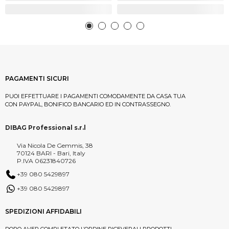
PAGAMENTI SICURI
PUOI EFFETTUARE I PAGAMENTI COMODAMENTE DA CASA TUA
CON PAYPAL, BONIFICO BANCARIO ED IN CONTRASSEGNO.
DIBAG Professional s.r.l
Via Nicola De Gemmis, 38
70124 BARI - Bari, Italy
P.IVA 06231840726
+39 080 5429897
+39 080 5429897
SPEDIZIONI AFFIDABILI
DOPO AVER COMPLETATO L’ORDINE RICEVERAI I PRODOTTI,