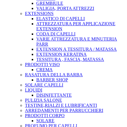
GREMBIULE
VALIGIA, PORTA ATTREZZI
EXTENSIONS
ELASTICO DI CAPELLI
ATTREZZATURA PER APPLICAZIONE
EXTENSION
CODA DI CAPELLI
VARIE ATTREZZATURA E MINUTERIA
PARR
EXTENSION A TESSITURA / MATASSA
EXTENSION KERATINA
TESSITURA , FASCIA, MATASSA
PRODOTTI VISO
CREMA
RASATURA DELLA BARBA
BARBER SHOP
SOLARE CAPELLI
LIQUIDI
DISINFETTANTE
PULIZIA SALONE
TESTINE,RIALZI E LUBRIFICANTI
ARREDAMENTI PER PARRUCCHIERI
PRODOTTI CORPO
SOLARE
PROFUMO PER CAPELLI