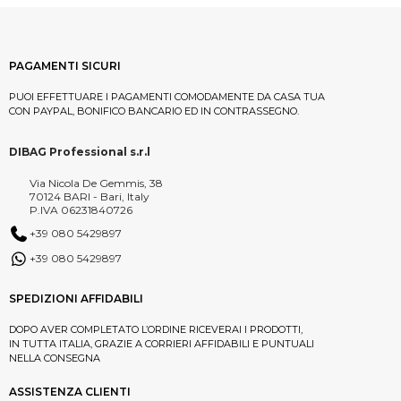
PAGAMENTI SICURI
PUOI EFFETTUARE I PAGAMENTI COMODAMENTE DA CASA TUA
CON PAYPAL, BONIFICO BANCARIO ED IN CONTRASSEGNO.
DIBAG Professional s.r.l
Via Nicola De Gemmis, 38
70124 BARI - Bari, Italy
P.IVA 06231840726
+39 080 5429897
+39 080 5429897
SPEDIZIONI AFFIDABILI
DOPO AVER COMPLETATO L’ORDINE RICEVERAI I PRODOTTI,
IN TUTTA ITALIA, GRAZIE A CORRIERI AFFIDABILI E PUNTUALI
NELLA CONSEGNA
ASSISTENZA CLIENTI