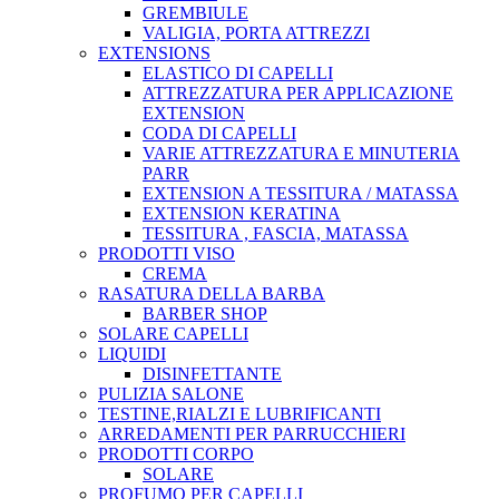
GREMBIULE
VALIGIA, PORTA ATTREZZI
EXTENSIONS
ELASTICO DI CAPELLI
ATTREZZATURA PER APPLICAZIONE
EXTENSION
CODA DI CAPELLI
VARIE ATTREZZATURA E MINUTERIA
PARR
EXTENSION A TESSITURA / MATASSA
EXTENSION KERATINA
TESSITURA , FASCIA, MATASSA
PRODOTTI VISO
CREMA
RASATURA DELLA BARBA
BARBER SHOP
SOLARE CAPELLI
LIQUIDI
DISINFETTANTE
PULIZIA SALONE
TESTINE,RIALZI E LUBRIFICANTI
ARREDAMENTI PER PARRUCCHIERI
PRODOTTI CORPO
SOLARE
PROFUMO PER CAPELLI