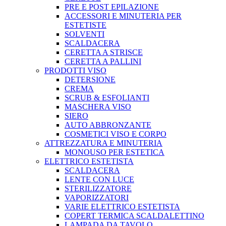
PRE E POST EPILAZIONE
ACCESSORI E MINUTERIA PER
ESTETISTE
SOLVENTI
SCALDACERA
CERETTA A STRISCE
CERETTA A PALLINI
PRODOTTI VISO
DETERSIONE
CREMA
SCRUB & ESFOLIANTI
MASCHERA VISO
SIERO
AUTO ABBRONZANTE
COSMETICI VISO E CORPO
ATTREZZATURA E MINUTERIA
MONOUSO PER ESTETICA
ELETTRICO ESTETISTA
SCALDACERA
LENTE CON LUCE
STERILIZZATORE
VAPORIZZATORI
VARIE ELETTRICO ESTETISTA
COPERT TERMICA SCALDALETTINO
LAMPADA DA TAVOLO