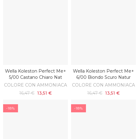
Wella Koleston Perfect Me+
Wella Koleston Perfect Me+
AGGIUNGI AL CARRELLO
AGGIUNGI AL CARRELLO
5/00 Castano Chiaro Nat
6/00 Biondo Scuro Natur
COLORE CON AMMONIACA
COLORE CON AMMONIACA
16,47 €
13,51 €
16,47 €
13,51 €
-18%
-18%