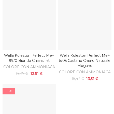
Wella Koleston Perfect Me+
Wella Koleston Perfect Me+
AGGIUNGI AL CARRELLO
AGGIUNGI AL CARRELLO
99/0 Biondo Chiaris Int
5/05 Castano Chiaro Naturale
Mogano
COLORE CON AMMONIACA
COLORE CON AMMONIACA
16,47 €
13,51 €
16,47 €
13,51 €
-18%