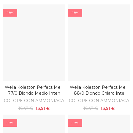
-18%
-18%
Wella Koleston Perfect Me+
Wella Koleston Perfect Me+
AGGIUNGI AL CARRELLO
AGGIUNGI AL CARRELLO
77/0 Biondo Medio Inten
88/0 Biondo Chiaro Inte
COLORE CON AMMONIACA
COLORE CON AMMONIACA
16,47 €
13,51 €
16,47 €
13,51 €
-18%
-18%