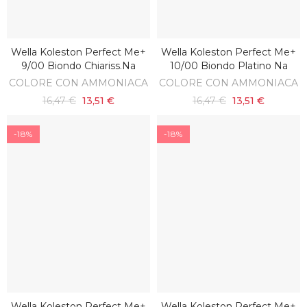
Wella Koleston Perfect Me+
Wella Koleston Perfect Me+
AGGIUNGI AL CARRELLO
AGGIUNGI AL CARRELLO
9/00 Biondo Chiariss.na
10/00 Biondo Platino Na
COLORE CON AMMONIACA
COLORE CON AMMONIACA
16,47 €
13,51 €
16,47 €
13,51 €
-18%
-18%
Wella Koleston Perfect Me+
Wella Koleston Perfect Me+