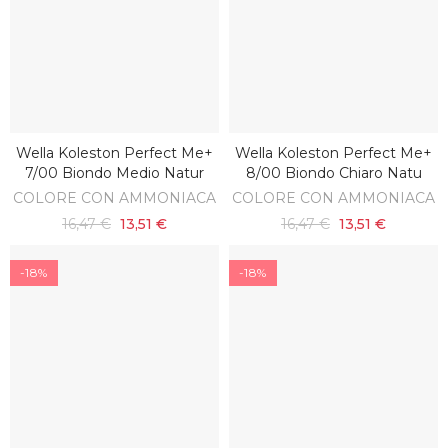
Wella Koleston Perfect Me+
Wella Koleston Perfect Me+
AGGIUNGI AL CARRELLO
AGGIUNGI AL CARRELLO
7/00 Biondo Medio Natur
8/00 Biondo Chiaro Natu
COLORE CON AMMONIACA
COLORE CON AMMONIACA
16,47 €
13,51 €
16,47 €
13,51 €
-18%
-18%