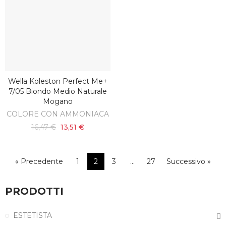
Wella Koleston Perfect Me+
AGGIUNGI AL CARRELLO
7/05 Biondo Medio Naturale
Mogano
COLORE CON AMMONIACA
16,47 €
13,51 €
« Precedente
1
2
3
…
27
Successivo »
PRODOTTI
ESTETISTA