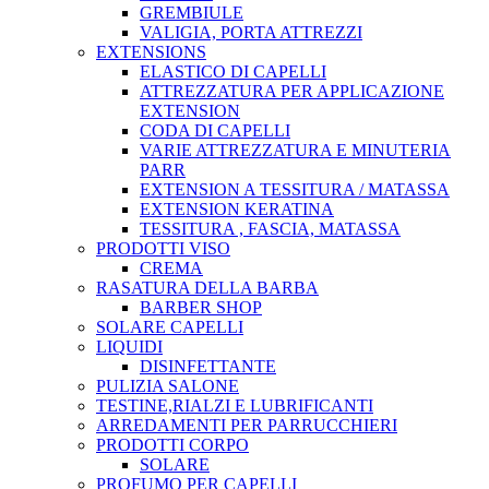
GREMBIULE
VALIGIA, PORTA ATTREZZI
EXTENSIONS
ELASTICO DI CAPELLI
ATTREZZATURA PER APPLICAZIONE
EXTENSION
CODA DI CAPELLI
VARIE ATTREZZATURA E MINUTERIA
PARR
EXTENSION A TESSITURA / MATASSA
EXTENSION KERATINA
TESSITURA , FASCIA, MATASSA
PRODOTTI VISO
CREMA
RASATURA DELLA BARBA
BARBER SHOP
SOLARE CAPELLI
LIQUIDI
DISINFETTANTE
PULIZIA SALONE
TESTINE,RIALZI E LUBRIFICANTI
ARREDAMENTI PER PARRUCCHIERI
PRODOTTI CORPO
SOLARE
PROFUMO PER CAPELLI