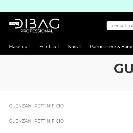
Make-up
Estetica
Nails
Parrucchiere & Barb
GU
GUENZANI PETTINIFICIO
GUENZANI PETTINIFICIO