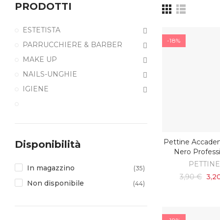
PRODOTTI
ESTETISTA
-18%
PARRUCCHIERE & BARBER
MAKE UP
NAILS-UNGHIE
IGIENE
Pettine Accadem
Disponibilità
AGGIUNGI AL C
Nero Profess
PETTIN
In magazzino
(35)
3,90 €
3,2
Non disponibile
(44)