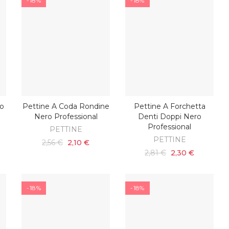
-18%
-18%
ro
Pettine A Coda Rondine
Pettine A Forchetta
O
AGGIUNGI AL CARRELLO
AGGIUNGI AL CARRELLO
Nero Professional
Denti Doppi Nero
Professional
PETTINE
PETTINE
2,56 €
2,10 €
2,81 €
2,30 €
-18%
-18%