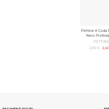
Pettine A Coda
AGGIUNGI AL C
Nero Profess
PETTIN
2,93 €
2,4
PAGAMENTI SICURI
SP