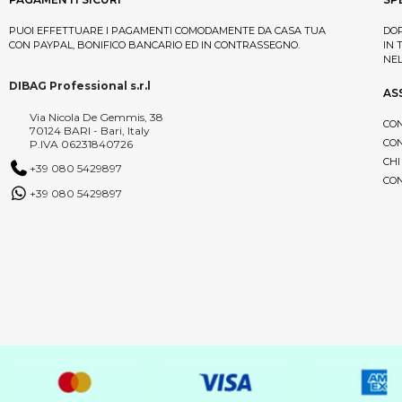
PUOI EFFETTUARE I PAGAMENTI COMODAMENTE DA CASA TUA
DOP
CON PAYPAL, BONIFICO BANCARIO ED IN CONTRASSEGNO.
IN 
NE
DIBAG Professional s.r.l
AS
Via Nicola De Gemmis, 38
CON
70124 BARI - Bari, Italy
CON
P.IVA 06231840726
CHI
+39 080 5429897
CON
+39 080 5429897