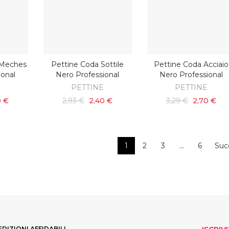
 Meches
Pettine Coda Sottile
Pettine Coda Acciaio
ARRELLO
AGGIUNGI AL CARRELLO
AGGIUNGI AL CARRELL
ional
Nero Professional
Nero Professional
E
PETTINE
PETTINE
0 €
2,93 €
2,40 €
3,29 €
2,70 €
1
2
3
…
6
Suc
EDIZIONI AFFIDABILI