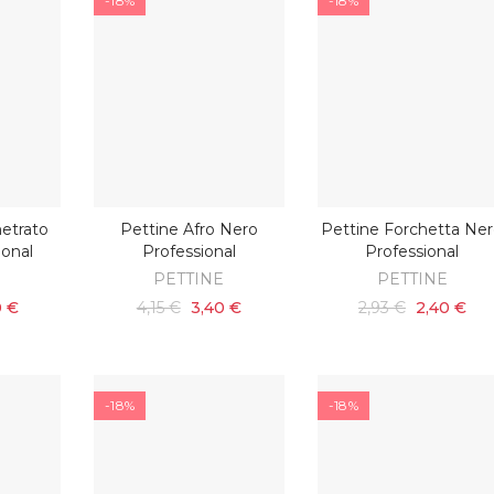
-18%
-18%
etrato
Pettine Afro Nero
Pettine Forchetta Ne
ARRELLO
AGGIUNGI AL CARRELLO
AGGIUNGI AL CARRELL
ional
Professional
Professional
E
PETTINE
PETTINE
0 €
4,15 €
3,40 €
2,93 €
2,40 €
-18%
-18%