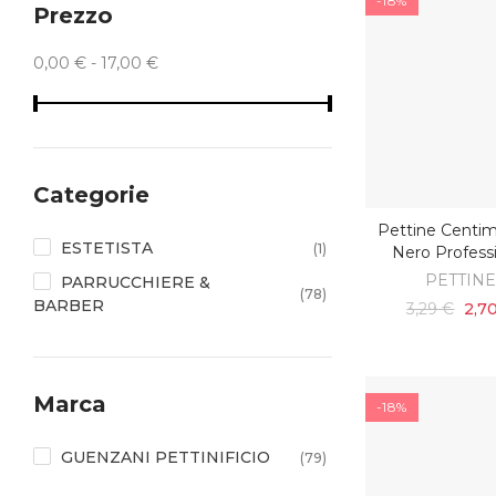
-18%
Prezzo
0,00 € - 17,00 €
Categorie
Pettine Centim
AGGIUNGI AL C
ESTETISTA
(1)
Nero Profess
PETTIN
PARRUCCHIERE &
(78)
BARBER
3,29 €
2,7
Marca
-18%
GUENZANI PETTINIFICIO
(79)