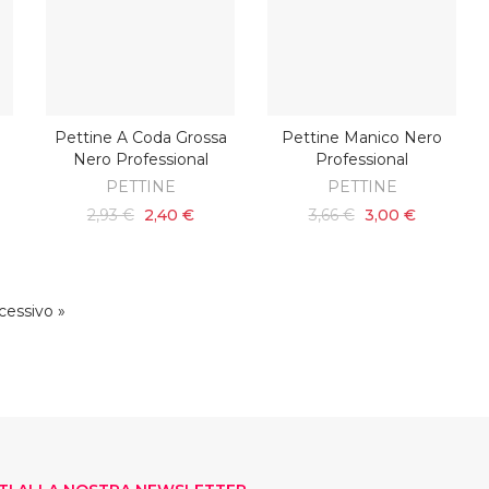
Pettine A Coda Grossa
Pettine Manico Nero
O
AGGIUNGI AL CARRELLO
AGGIUNGI AL CARRELLO
Nero Professional
Professional
PETTINE
PETTINE
2,93 €
2,40 €
3,66 €
3,00 €
cessivo »