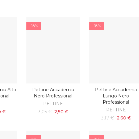
-18%
-18%
ia Alto
Pettine Accademia
Pettine Accademia
ARRELLO
AGGIUNGI AL CARRELLO
AGGIUNGI AL CARRELL
ional
Nero Professional
Lungo Nero
Professional
E
PETTINE
PETTINE
0 €
3,05 €
2,50 €
3,17 €
2,60 €