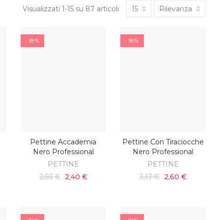
Visualizzati 1-15 su 87 articoli
15
Rilevanza
-18%
-18%
Pettine Accademia
Pettine Con Tiraciocche
O
AGGIUNGI AL CARRELLO
AGGIUNGI AL CARRELLO
Nero Professional
Nero Professional
PETTINE
PETTINE
2,93 €
2,40 €
3,17 €
2,60 €