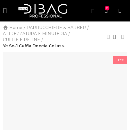
0
Home
PARRUCCHIERE & BARBER
ATTREZZATURA E MINUTERIA
CUFFIE E RETINE
Yc Sc-1 Cuffia Doccia Col.ass.
-18%