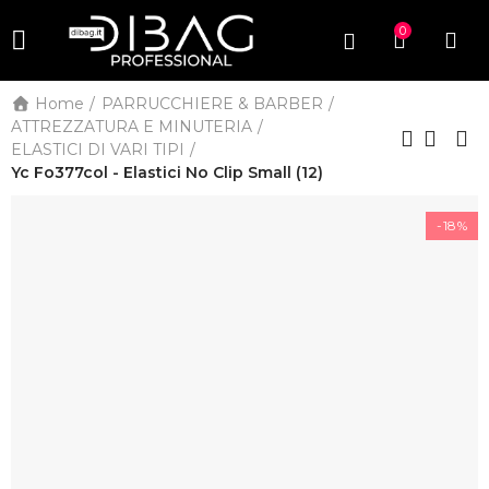
0
Home
PARRUCCHIERE & BARBER
ATTREZZATURA E MINUTERIA
ELASTICI DI VARI TIPI
Yc Fo377col - Elastici No Clip Small (12)
-18%