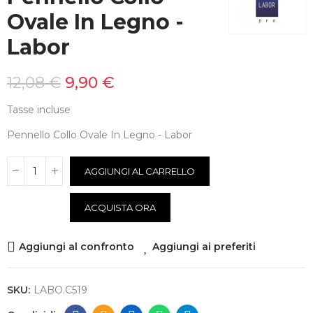
Ovale In Legno -
Labor
12,08 €
9,90 €
Tasse incluse
Pennello Collo Ovale In Legno - Labor
AGGIUNGI AL CARRELLO
ACQUISTA ORA
Aggiungi al confronto
Aggiungi ai preferiti
SKU:
LABO.C519