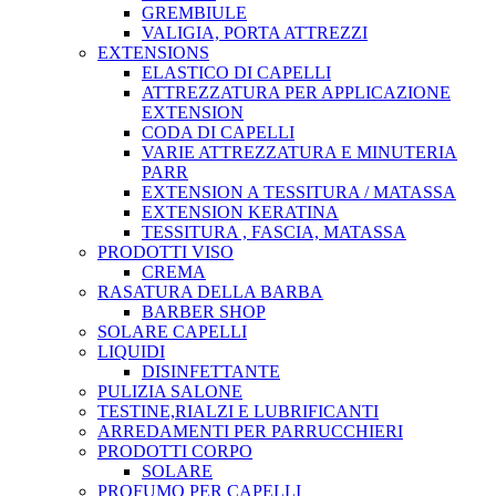
GREMBIULE
VALIGIA, PORTA ATTREZZI
EXTENSIONS
ELASTICO DI CAPELLI
ATTREZZATURA PER APPLICAZIONE
EXTENSION
CODA DI CAPELLI
VARIE ATTREZZATURA E MINUTERIA
PARR
EXTENSION A TESSITURA / MATASSA
EXTENSION KERATINA
TESSITURA , FASCIA, MATASSA
PRODOTTI VISO
CREMA
RASATURA DELLA BARBA
BARBER SHOP
SOLARE CAPELLI
LIQUIDI
DISINFETTANTE
PULIZIA SALONE
TESTINE,RIALZI E LUBRIFICANTI
ARREDAMENTI PER PARRUCCHIERI
PRODOTTI CORPO
SOLARE
PROFUMO PER CAPELLI